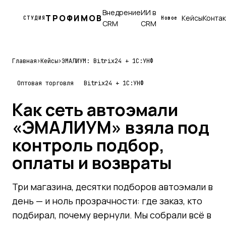
Внедрение
ИИ в
ТРОФИМОВ
Кейсы
Конта
СТУДИЯ
Новое
CRM
CRM
Главная
›
Кейсы
›
ЭМАЛИУМ: Bitrix24 + 1С:УНФ
Оптовая торговля
Bitrix24 + 1С:УНФ
Как сеть автоэмали
«ЭМАЛИУМ» взяла под
контроль подбор,
оплаты и возвраты
Три магазина, десятки подборов автоэмали в
день — и ноль прозрачности: где заказ, кто
подбирал, почему вернули. Мы собрали всё в