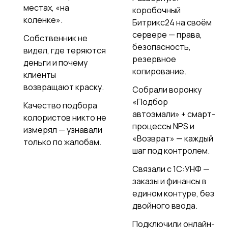
местах, «на
коробочный
коленке».
Битрикс24 на своём
сервере — права,
Собственник не
безопасность,
видел, где теряются
резервное
деньги и почему
копирование.
клиенты
возвращают краску.
Собрали воронку
«Подбор
Качество подбора
автоэмали» + смарт-
колористов никто не
процессы NPS и
измерял — узнавали
«Возврат» — каждый
только по жалобам.
шаг под контролем.
Связали с 1С:УНФ —
заказы и финансы в
едином контуре, без
двойного ввода.
Подключили онлайн-