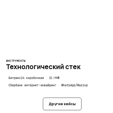
заказов, подборов
возвратов за счёт
и возвратов — в
контроля качества
оплат онлайн
системе
из карточки
Цифры с пометкой — черновые ориентиры из контент-
бандла, Максим скорректирует их позже.
ИНСТРУМЕНТЫ
Технологический стек
Битрикс24 коробочная
1С:УНФ
Сбербанк интернет-эквайринг
WhatsApp/Wazzup
Хочу так же
Другие кейсы
→