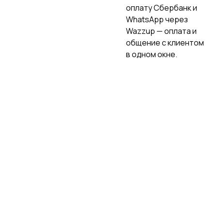
оплату Сбербанк и
WhatsApp через
Wazzup — оплата и
общение с клиентом
в одном окне.
РЕЗУЛЬТАТ
Результат в цифрах
Собственник видит выручку, качество
подбора и возвраты в реальном времени
по каждой точке.
до
100%
−30%
60%