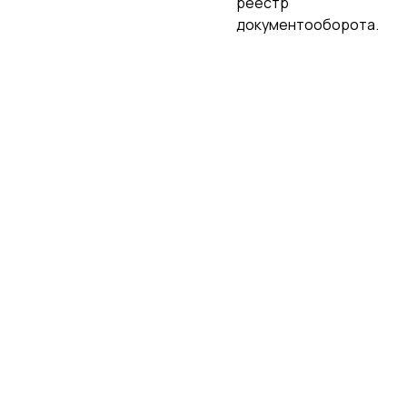
реестр
документооборота.
РЕЗУЛЬТАТ
Результат в цифрах
Компания получила единую точку входа
для задач, коммуникаций, продаж и
проектной документации.
1
100%
реес
портал
ключевых
структурированный
процессов в CRM
документооборот
задачи, продажи и
проекты