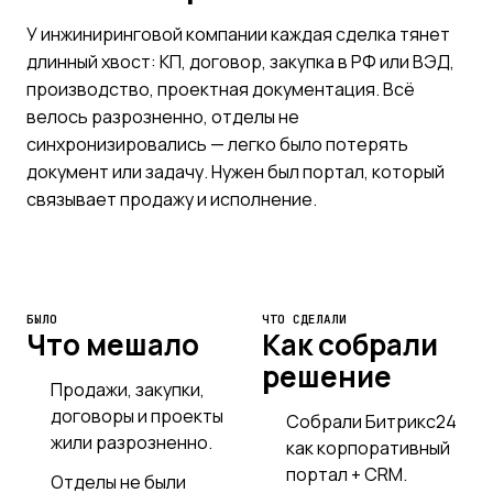
У инжиниринговой компании каждая сделка тянет
длинный хвост: КП, договор, закупка в РФ или ВЭД,
производство, проектная документация. Всё
велось разрозненно, отделы не
синхронизировались — легко было потерять
документ или задачу. Нужен был портал, который
связывает продажу и исполнение.
БЫЛО
ЧТО СДЕЛАЛИ
Что мешало
Как собрали
решение
Продажи, закупки,
договоры и проекты
Собрали Битрикс24
жили разрозненно.
как корпоративный
портал + CRM.
Отделы не были