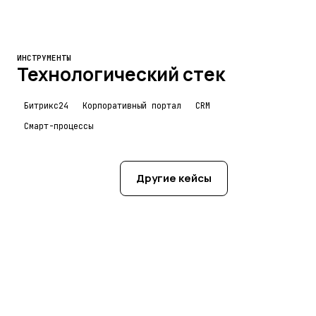
ИНСТРУМЕНТЫ
Технологический стек
Битрикс24
Корпоративный портал
CRM
Смарт-процессы
Хочу так же
Другие кейсы
→
АДРЕС
ТЕЛЕФОН
ПОЧТА
г. Курск,
+7 (958) 111-93-
info@maksim-
Проспект
23
trofimov.ru