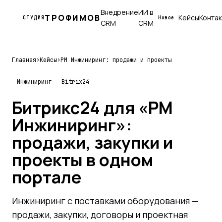
Внедрение
ИИ в
ТРОФИМОВ
Кейсы
Конта
СТУДИЯ
Новое
CRM
CRM
Главная
›
Кейсы
›
РМ Инжиниринг: продажи и проекты
Инжиниринг
Bitrix24
Битрикс24 для «РМ
Инжиниринг»:
продажи, закупки и
проекты в одном
портале
Инжиниринг с поставками оборудования —
продажи, закупки, договоры и проектная