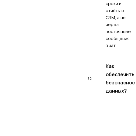
сроки и
отчёты в
CRM, а не
через
постоянные
сообщения
в чат.
Как
обеспечить
02
безопаснос
данных?
Нужен
единый