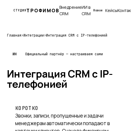
Внедрение
ИИ в
ТРОФИМОВ
Кейсы
Конта
СТУДИЯ
Новое
CRM
CRM
Главная
›
Интеграции
›
Интеграция CRM с IP-телефонией
ИН
Официальный партнёр — настраиваем сами
Интеграция CRM с IP-
телефонией
КОРОТКО
Звонки, записи, пропущенные и задачи
менеджерам автоматически попадают в
карточки клиентов. Сначала фиксируем,